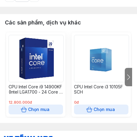
Các sản phẩm, dịch vụ khác
CPU Intel Core i9 14900KF
CPU Intel Core i3 10105F
(Intel LGA1700 - 24 Core -
SCH
32 Thread - Base 3.2Ghz -
Turbo 6.0Ghz - Cache
12.800.000đ
0đ
36MB - No iGPU)
Chọn mua
Chọn mua