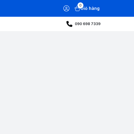
0
Giỏ hàng
090 698 7339