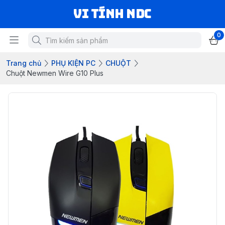
VI TÍNH NDC
0
Trang chủ
PHỤ KIỆN PC
CHUỘT
Chuột Newmen Wire G10 Plus