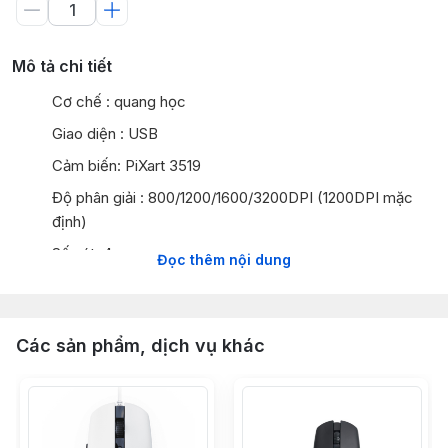
Mô tả chi tiết
Cơ chế : quang học
Giao diện : USB
Cảm biến: PiXart 3519
Độ phân giải : 800/1200/1600/3200DPI (1200DPI mặc
định)
Số nút: 4
Đọc thêm nội dung
Tính năng đặc biệt: Chuột phát quang, Độ phân giải cao
3200DPI Max(Tùy chỉnh ), bền đẹp, bề mặt sơn phủ
cao cấp bền đẹp, cảm giác tốt
Các sản phẩm, dịch vụ khác
Switch: 3 nút Kailh (10 triệu lượt nhấn ) bền bỉ đáp ứng
đa dụng: Tester, Coder, chơi game,…
Chiều dài dây : 1.6m