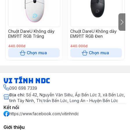
Kích thước(LxWxH) : 116x63x37mm
Trọng lượng : 89 (Không cáp), 112g (Có cáp)
Chuột DareU Không dây
Chuột DareU Không dây
EM911T RGB Trắng
EM911T RGB Đen
440.000đ
440.000đ
Chọn mua
Chọn mua
VI TÍNH NDC
090 698 7339
Địa chỉ
:
Số 42, Nguyễn Văn Siêu, Ấp Bến Lức 3, xã Bến Lức,
tỉnh Tây Ninh, Thị trấn Bến Lức, Long An - Huyện Bến Lức
Kết nối
https://www.facebook.com/vitinhndc
Giới thiệu