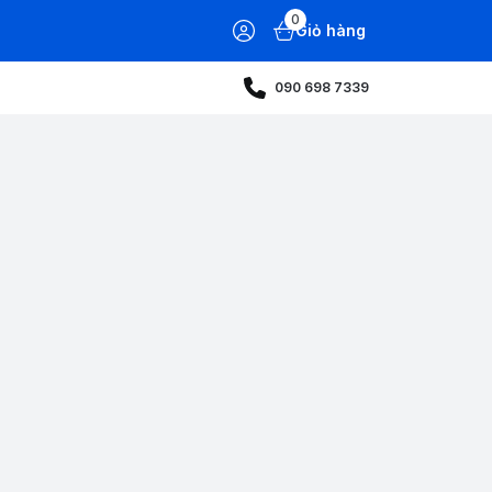
0
Giỏ hàng
090 698 7339