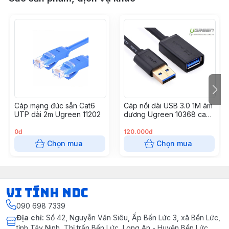
Cáp mạng đúc sẵn Cat6
Cáp nối dài USB 3.0 1M âm
UTP dài 2m Ugreen 11202
dương Ugreen 10368 cao
cấp
0đ
120.000đ
Chọn mua
Chọn mua
VI TÍNH NDC
090 698 7339
Địa chỉ
:
Số 42, Nguyễn Văn Siêu, Ấp Bến Lức 3, xã Bến Lức,
tỉnh Tây Ninh, Thị trấn Bến Lức, Long An - Huyện Bến Lức