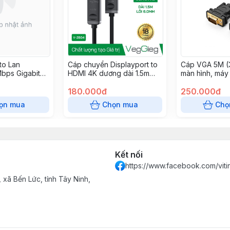
to Lan
Cáp chuyển Displayport to
Cáp VGA 5M (
bps Gigabit
HDMI 4K dương dài 1.5m
màn hình, máy
een 50922 vỏ
VEGGIEG V-Z604
Ugreen 11632
p
180.000đ
250.000đ
ọn mua
Chọn mua
Chọ
Kết nối
https://www.facebook.com/vit
xã Bến Lức, tỉnh Tây Ninh,