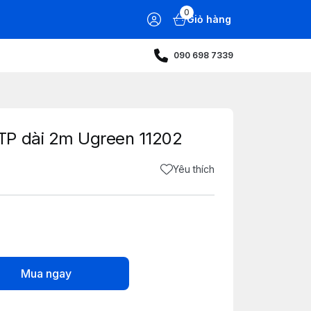
0
Giỏ hàng
090 698 7339
TP dài 2m Ugreen 11202
Yêu thích
Mua ngay