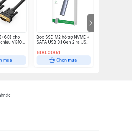
3+6C) cho
Box SSD M2 hỗ trợ NVME +
Cáp loa 2 đầu 
 chiếu VG101
SATA USB 3.1 Gen 2 ra USB
ra 2 dài 5m (A
Type C tốc độ 10Gbs
10520
Veggieg V-GM03
600.000đ
0đ
n mua
Chọn mua
Chọn
inhndc