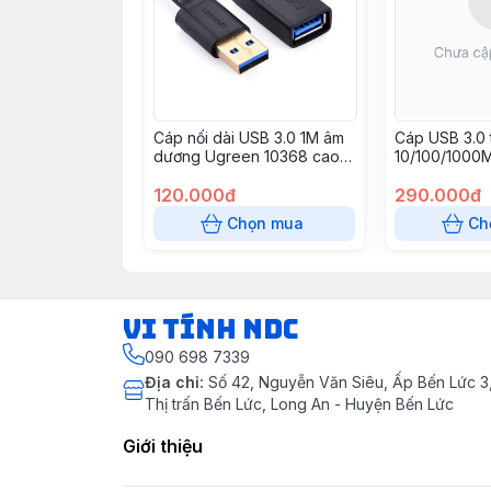
Cáp nối dài USB 3.0 1M âm
Cáp USB 3.0 
dương Ugreen 10368 cao
10/100/1000M
cấp
Ethernet Ugr
120.000đ
nhôm cao cấ
290.000đ
Chọn mua
Ch
VI TÍNH NDC
090 698 7339
Địa chỉ
:
Số 42, Nguyễn Văn Siêu, Ấp Bến Lức 3, 
Thị trấn Bến Lức, Long An - Huyện Bến Lức
Giới thiệu