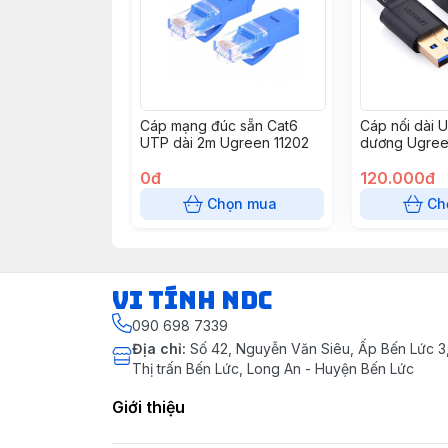
Cáp mạng đúc sẵn Cat6
Cáp nối dài 
UTP dài 2m Ugreen 11202
dương Ugree
cấp
0đ
120.000đ
Chọn mua
Ch
VI TÍNH NDC
090 698 7339
Địa chỉ
:
Số 42, Nguyễn Văn Siêu, Ấp Bến Lức 3, 
Thị trấn Bến Lức, Long An - Huyện Bến Lức
Giới thiệu