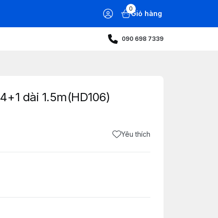
0
Giỏ hàng
090 698 7339
4+1 dài 1.5m(HD106)
Yêu thích