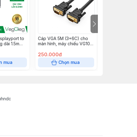
splayport to
Cáp VGA 5M (3+6C) cho
Box SSD M2 hỗ
 dài 1.5m
màn hình, máy chiếu VG101
SATA USB 3.1 G
604
Ugreen 11632
Type C tốc độ 
250.000đ
Veggieg V-GM
600.000đ
n mua
Chọn mua
Chọn
inhndc