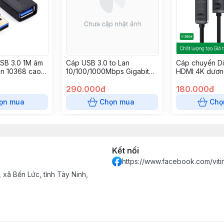
USB 3.0 1M âm
Cáp USB 3.0 to Lan
Cáp chuyển Di
n 10368 cao
10/100/1000Mbps Gigabit
HDMI 4K dương
Ethernet Ugreen 50922 vỏ
VEGGIEG V-Z
nhôm cao cấp
290.000đ
180.000đ
ọn mua
Chọn mua
Chọ
Kết nối
https://www.facebook.com/vit
xã Bến Lức, tỉnh Tây Ninh,