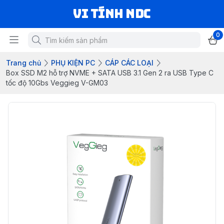
VI TÍNH NDC
0
Trang chủ
PHỤ KIỆN PC
CÁP CÁC LOẠI
Box SSD M2 hỗ trợ NVME + SATA USB 3.1 Gen 2 ra USB Type C
tốc độ 10Gbs Veggieg V-GM03