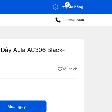
0
Giỏ hàng
090 698 7339
Dây Aula AC306 Black-
Yêu thích
Mua ngay