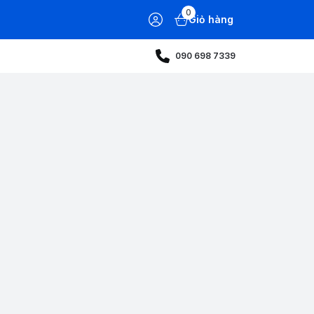
0
Giỏ hàng
090 698 7339