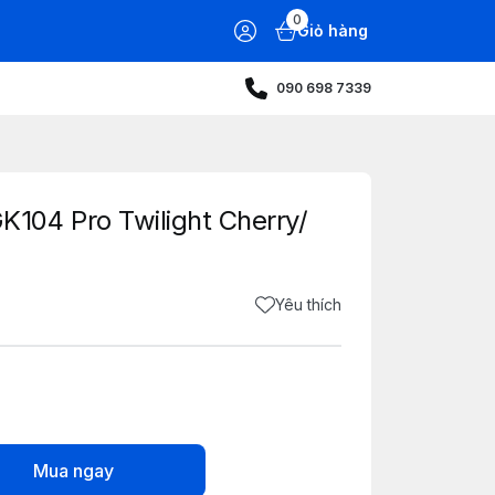
0
Giỏ hàng
090 698 7339
04 Pro Twilight Cherry/
Yêu thích
Mua ngay