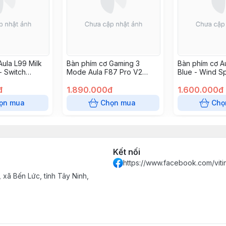
Aula L99 Milk
Bàn phím cơ Gaming 3
Bàn phím cơ A
- Switch
Mode Aula F87 Pro V2
Blue - Wind Sp
e
Orange Soda Super God
đ
Edition , Meteor Ice Cream
1.890.000đ
1.600.000đ
Switch
ọn mua
Chọn mua
Chọ
Kết nối
https://www.facebook.com/vit
xã Bến Lức, tỉnh Tây Ninh,