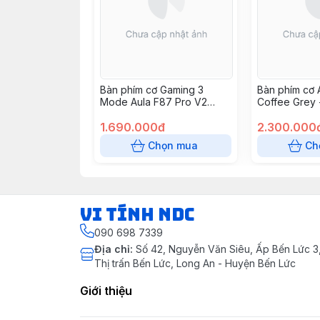
Bàn phím cơ Gaming 3
Bàn phím cơ 
Mode Aula F87 Pro V2
Coffee Grey 
Black Fog Transparent
Caramel Latt
Super God Edition, Meteor
1.690.000đ
2.300.000
Switch
Chọn mua
Ch
VI TÍNH NDC
090 698 7339
Địa chỉ
:
Số 42, Nguyễn Văn Siêu, Ấp Bến Lức 3, 
Thị trấn Bến Lức, Long An - Huyện Bến Lức
Giới thiệu