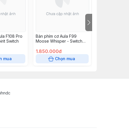
ula F108 Pro
Bàn phím cơ Aula F99
Bàn phím cơ Aul
irit Switch
Moose Whisper - Switch
Dust Cloud - Swi
Silent Light Feather
Light Feather
1.850.000đ
1.700.000đ
n mua
Chọn mua
Chọn
inhndc