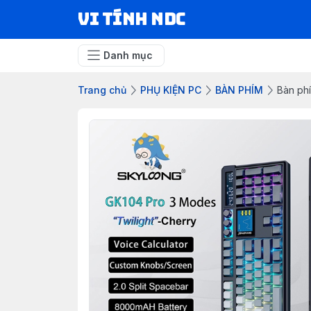
VI TÍNH NDC
Danh mục
Trang chủ
PHỤ KIỆN PC
BÀN PHÍM
Bàn ph