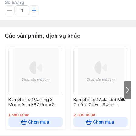
Số lượng
Các sản phẩm, dịch vụ khác
Bàn phím cơ Gaming 3
Bàn phím cơ Aula L99 Milk
Mode Aula F87 Pro V2
Coffee Grey - Switch
Black Fog Transparent
Caramel Latte
Super God Edition, Meteor
1.690.000đ
2.300.000đ
Switch
Chọn mua
Chọn mua