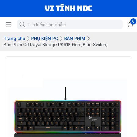
VI TÍNH NDC
0
Trang chủ
PHỤ KIỆN PC
BÀN PHÍM
Bàn Phím Cơ Royal Kludge RK918 Đen( Blue Switch)