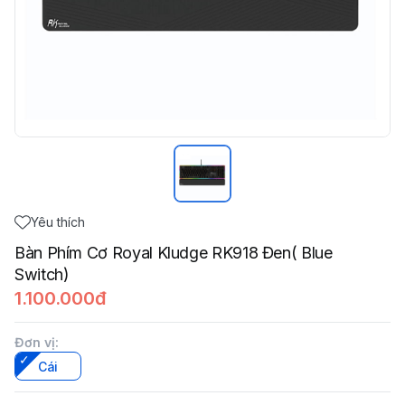
Yêu thích
Bàn Phím Cơ Royal Kludge RK918 Đen( Blue
Switch)
1.100.000đ
Đơn vị
:
Cái