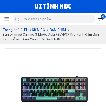
VI TÍNH NDC
0
Trang chủ
PHỤ KIỆN PC
BÀN PHÍM
Bàn phím cơ Gaming 3 Mode Aula F87/F87 Pro xanh đậm đen
xanh cổ vịt, Grey Wood V4 Switch (8510)