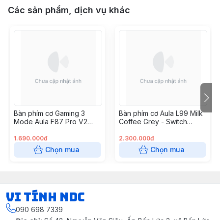
Các sản phẩm, dịch vụ khác
Bàn phím cơ Gaming 3
Bàn phím cơ Aula L99 Milk
Mode Aula F87 Pro V2
Coffee Grey - Switch
Black Fog Transparent
Caramel Latte
Super God Edition, Meteor
1.690.000đ
2.300.000đ
Switch
Chọn mua
Chọn mua
VI TÍNH NDC
090 698 7339