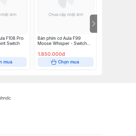
ula F108 Pro
Bàn phím cơ Aula F99
Bàn phím cơ Aul
irit Switch
Moose Whisper - Switch
Dust Cloud - Swi
Silent Light Feather
Light Feather
1.850.000đ
1.700.000đ
n mua
Chọn mua
Chọn
inhndc