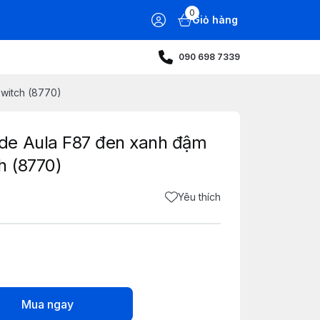
0
Giỏ hàng
090 698 7339
witch (8770)
de Aula F87 đen xanh đậm
h (8770)
Yêu thích
Mua ngay