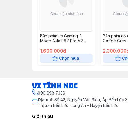
Bàn phím cơ Gaming 3
Bàn phím cơ 
Mode Aula F87 Pro V2
Coffee Grey 
Black Fog Transparent
Caramel Latt
Super God Edition, Meteor
1.690.000đ
2.300.000
Switch
Chọn mua
Ch
VI TÍNH NDC
090 698 7339
Địa chỉ
:
Số 42, Nguyễn Văn Siêu, Ấp Bến Lức 3, 
Thị trấn Bến Lức, Long An - Huyện Bến Lức
Giới thiệu