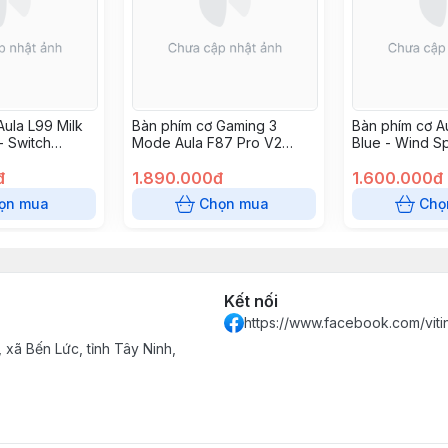
Aula L99 Milk
Bàn phím cơ Gaming 3
Bàn phím cơ A
- Switch
Mode Aula F87 Pro V2
Blue - Wind Sp
e
Orange Soda Super God
đ
Edition , Meteor Ice Cream
1.890.000đ
1.600.000đ
Switch
ọn mua
Chọn mua
Chọ
Kết nối
https://www.facebook.com/vit
xã Bến Lức, tỉnh Tây Ninh,