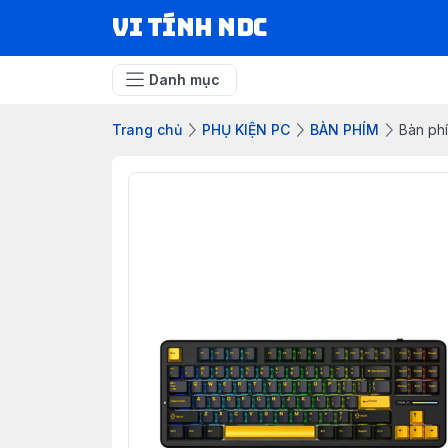
VI TÍNH NDC
Danh mục
Trang chủ
PHỤ KIỆN PC
BÀN PHÍM
Bàn ph