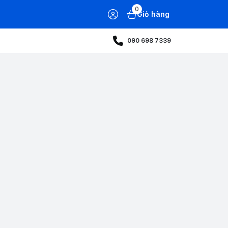
0
Giỏ hàng
090 698 7339